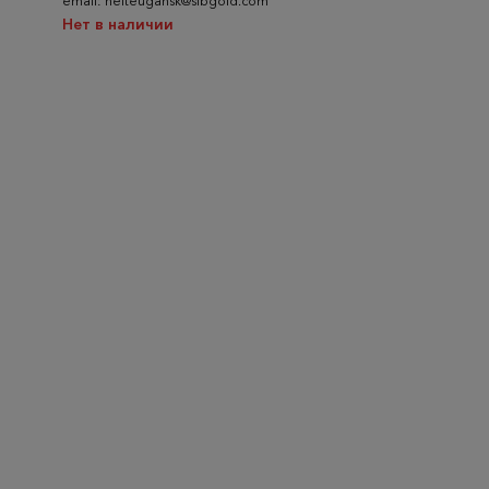
email: nefteugansk@sibgold.com
Нет в наличии