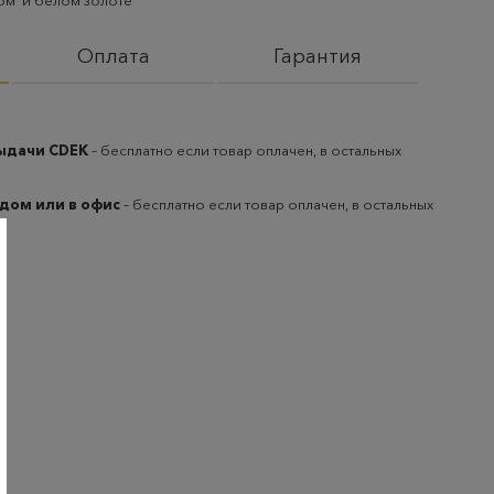
ном и белом золоте
Оплата
Гарантия
выдачи CDEK
– бесплатно если товар оплачен, в остальных
 дом или в офис
– бесплатно если товар оплачен, в остальных