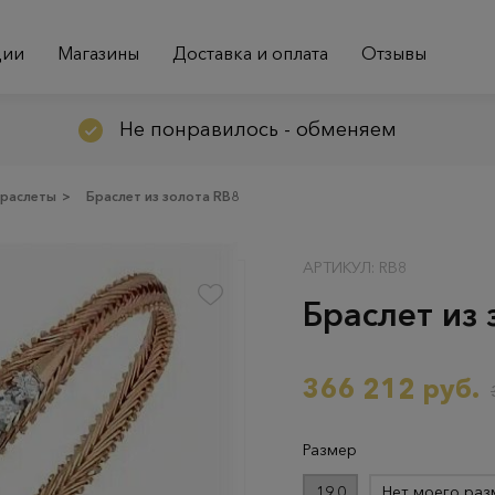
ции
Магазины
Доставка и оплата
Отзывы
Не понравилось - обменяем
раслеты
>
Браслет из золота RB8
АРТИКУЛ: RB8
Браслет из 
366 212 руб.
Размер
19.0
Нет моего раз