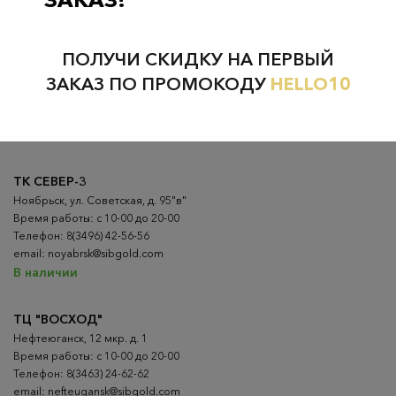
Проверьте наличие в магазинах
ПОЛУЧИ СКИДКУ НА ПЕРВЫЙ
ВСЕ ГОРОДА
НИЖНЕВАРТОВСК
ЗАКАЗ ПО ПРОМОКОДУ
HELLO10
НЕФТЕЮГАНСК
НОЯБРЬСК
ТК СЕВЕР-3
Ноябрьск, ул. Советская, д. 95"в"
Время работы: с 10-00 до 20-00
Телефон: 8(3496) 42-56-56
email: noyabrsk@sibgold.com
В наличии
ТЦ "ВОСХОД"
Нефтеюганск, 12 мкр. д. 1
Время работы: с 10-00 до 20-00
Телефон: 8(3463) 24-62-62
email: nefteugansk@sibgold.com