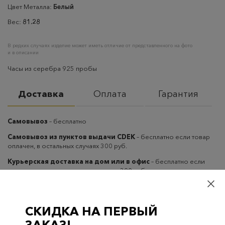
Цвет Металла:
Белый
Вес:
81.28
В редких случаях изделие может иметь отличие от представленного на фото
и в описании
Часы из серебра 925 пробы
Доставка
Оплата
Гарантия
Самовывоз
– бесплатно
Самовывоз из пунктов выдачи CDEK
– бесплатно если товар
оплачен, в остальных случаях 300 руб.
Курьерская доставка на дом или в офис
– бесплатно если
товар оплачен, в остальных случаях 300 руб.
СКИДКА НА ПЕРВЫЙ
ЗАКАЗ!