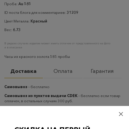
Проба:
Au 585
ID поста блога для комментариев:
31209
Цвет Металла:
Красный
Вес:
6.73
В редких случаях изделие может иметь отличие от представленного на фото
и в описании
Часы из красного золота 585 пробы
Доставка
Оплата
Гарантия
Самовывоз
– бесплатно
Самовывоз из пунктов выдачи CDEK
– бесплатно если товар
оплачен, в остальных случаях 300 руб.
Курьерская доставка на дом или в офис
– бесплатно если
товар оплачен, в остальных случаях 300 руб.