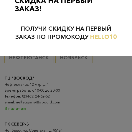
СКИДКА НА ПЕРВЫЙ
ЗАКАЗ!
Проверьте наличие в магазинах
ПОЛУЧИ СКИДКУ НА ПЕРВЫЙ
ЗАКАЗ ПО ПРОМОКОДУ
HELLO10
ВСЕ ГОРОДА
НИЖНЕВАРТОВСК
НЕФТЕЮГАНСК
НОЯБРЬСК
ТЦ "ВОСХОД"
Нефтеюганск, 12 мкр. д. 1
Время работы: с 10-00 до 20-00
Телефон: 8(3463) 24-62-62
email: nefteugansk@sibgold.com
В наличии
ТК СЕВЕР-3
Ноябрьск, ул. Советская, д. 95"в"