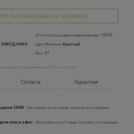
РЕТЬ УКРАШЕНИЕ НА ЧЕЛОВЕКЕ
ID поста блога для комментариев:
17272
 ЗАВОД НИКА
Цвет Металла:
Красный
Вес:
21
еть отличие от представленного на фото и в описании
Оплата
Гарантия
выдачи CDEK
– бесплатно если товар оплачен, в остальных
 дом или в офис
– бесплатно если товар оплачен, в остальных