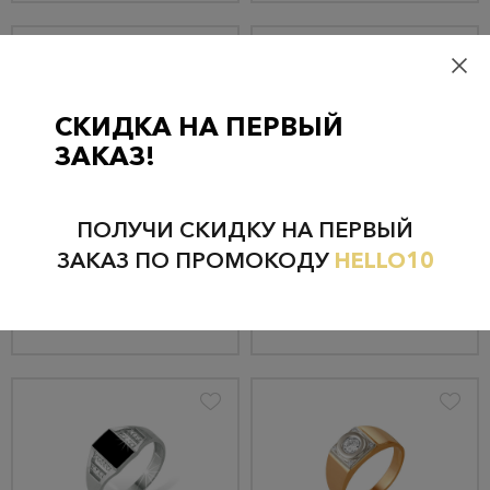
СКИДКА НА ПЕРВЫЙ
ЗАКАЗ!
Кольцо из золота 4157э
Кольцо из золота 4129
72 744 руб.
75 060 руб.
ПОЛУЧИ СКИДКУ НА ПЕРВЫЙ
69 107 руб.
71 307 руб.
ЗАКАЗ ПО ПРОМОКОДУ
HELLO10
КУПИТЬ
КУПИТЬ