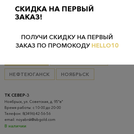
товар оплачен, в остальных случаях 300 руб.
СКИДКА НА ПЕРВЫЙ
ЗАКАЗ!
ПОЛУЧИ СКИДКУ НА ПЕРВЫЙ
Проверьте наличие в магазинах
ЗАКАЗ ПО ПРОМОКОДУ
HELLO10
ВСЕ ГОРОДА
НИЖНЕВАРТОВСК
НЕФТЕЮГАНСК
НОЯБРЬСК
ТК СЕВЕР-3
Ноябрьск, ул. Советская, д. 95"в"
Время работы: с 10-00 до 20-00
Телефон: 8(3496) 42-56-56
email: noyabrsk@sibgold.com
В наличии