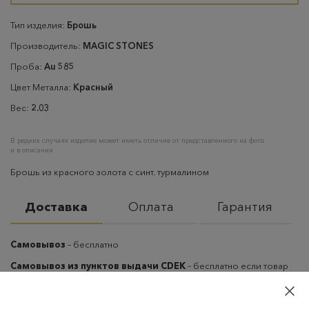
Тип изделия:
Брошь
Производитель:
MAGIC STONES
Проба:
Au 585
Цвет Металла:
Красный
Вес:
2.03
В редких случаях изделие может иметь отличие от представленного на фото
и в описании
Брошь из красного золота с синт. турмалином
Доставка
Оплата
Гарантия
Самовывоз
– бесплатно
Самовывоз из пунктов выдачи CDEK
– бесплатно если товар
оплачен, в остальных случаях 300 руб.
Курьерская доставка на дом или в офис
– бесплатно если