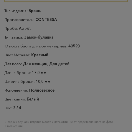
Тип изделия:
Брошь
Производитель:
CONTESSA
Проба:
Au 585
Тип замка:
Замок-булавка
ID поста блога для комментариев:
40593
Цвет Металла:
Красный
Для кого:
Для женщин, Для детей
Длина броши:
17.0 мм
Ширина броши:
10,0 мм
Исполнение:
Полновесное
Цвет камня:
Белый
Вес:
3.34
В редких случаях изделие может иметь отличие от представленного на фото
и в описании