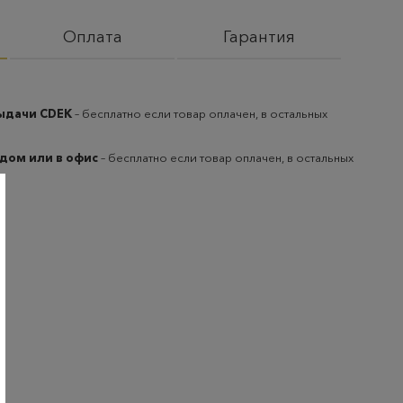
Оплата
Гарантия
выдачи CDEK
– бесплатно если товар оплачен, в остальных
 дом или в офис
– бесплатно если товар оплачен, в остальных