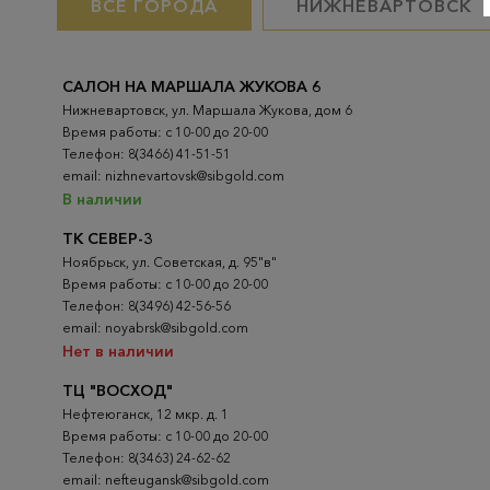
ВСЕ ГОРОДА
НИЖНЕВАРТОВСК
САЛОН НА МАРШАЛА ЖУКОВА 6
Нижневартовск, ул. Маршала Жукова, дом 6
Время работы: с 10-00 до 20-00
Телефон: 8(3466) 41-51-51
email: nizhnevartovsk@sibgold.com
В наличии
ТК СЕВЕР-3
Ноябрьск, ул. Советская, д. 95"в"
Время работы: с 10-00 до 20-00
Телефон: 8(3496) 42-56-56
email: noyabrsk@sibgold.com
Нет в наличии
ТЦ "ВОСХОД"
Нефтеюганск, 12 мкр. д. 1
Время работы: с 10-00 до 20-00
Телефон: 8(3463) 24-62-62
email: nefteugansk@sibgold.com