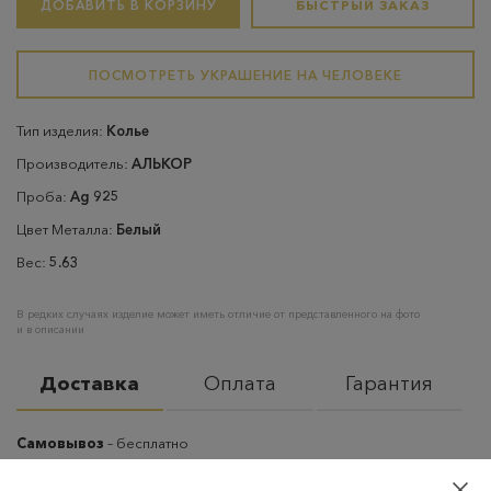
ДОБАВИТЬ В КОРЗИНУ
БЫСТРЫЙ ЗАКАЗ
ПОСМОТРЕТЬ УКРАШЕНИЕ НА ЧЕЛОВЕКЕ
Тип изделия:
Колье
Производитель:
АЛЬКОР
Проба:
Ag 925
Цвет Металла:
Белый
Вес:
5.63
В редких случаях изделие может иметь отличие от представленного на фото
и в описании
Доставка
Оплата
Гарантия
Самовывоз
– бесплатно
Самовывоз из пунктов выдачи CDEK
– бесплатно если товар