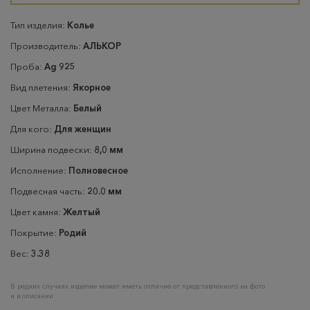
Тип изделия:
Колье
Производитель:
АЛЬКОР
Проба:
Ag 925
Вид плетения:
Якорное
Цвет Металла:
Белый
Для кого:
Для женщин
Ширина подвески:
8,0 мм
Исполнение:
Полновесное
Подвесная часть:
20.0 мм
Цвет камня:
Желтый
Покрытие:
Родий
Вес:
3.38
В редких случаях изделие может иметь отличие от представленного на фото
и в описании