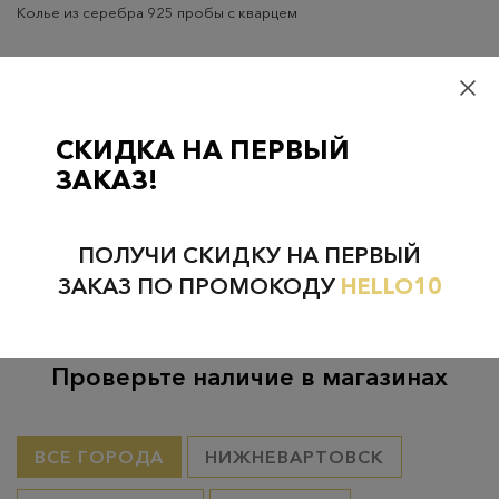
Колье из серебра 925 пробы с кварцем
Доставка
Оплата
Гарантия
Самовывоз
– бесплатно
СКИДКА НА ПЕРВЫЙ
Самовывоз из пунктов выдачи CDEK
– бесплатно если товар
ЗАКАЗ!
оплачен, в остальных случаях 300 руб.
Курьерская доставка на дом или в офис
– бесплатно если
товар оплачен, в остальных случаях 300 руб.
ПОЛУЧИ СКИДКУ НА ПЕРВЫЙ
ЗАКАЗ ПО ПРОМОКОДУ
HELLO10
Проверьте наличие в магазинах
ВСЕ ГОРОДА
НИЖНЕВАРТОВСК