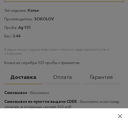
Тип изделия:
Колье
Производитель:
SOKOLOV
Проба:
Ag 925
Вес:
2.44
В редких случаях изделие может иметь отличие от представленного на фото
и в описании
Колье из серебра 925 пробы с фианитом
Доставка
Оплата
Гарантия
Самовывоз
– бесплатно
Самовывоз из пунктов выдачи CDEK
– бесплатно если товар
оплачен, в остальных случаях 300 руб.
Курьерская доставка на дом или в офис
– бесплатно если
товар оплачен, в остальных случаях 300 руб.