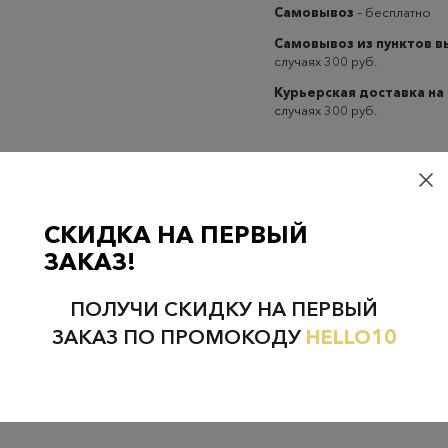
Самовывоз
– бесплатно
Самовывоз из пунктов 
случаях 300 руб.
Курьерская доставка на
случаях 300 руб.
СКИДКА НА ПЕРВЫЙ
ЗАКАЗ!
Проверьте наличие в магазинах
ПОЛУЧИ СКИДКУ НА ПЕРВЫЙ
ЗАКАЗ ПО ПРОМОКОДУ
HELLO10
НЕФТЕЮГАНСК
НОЯБРЬСК