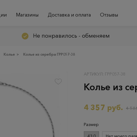
ции
Магазины
Доставка и оплата
Отзывы
Не понравилось - обменяем
Колье
>
Колье из серебра ГРР057-38
АРТИКУЛ: ГРР057-38
Колье из с
4 357 руб.
4 586
Размер
43.0
Нет моего раз