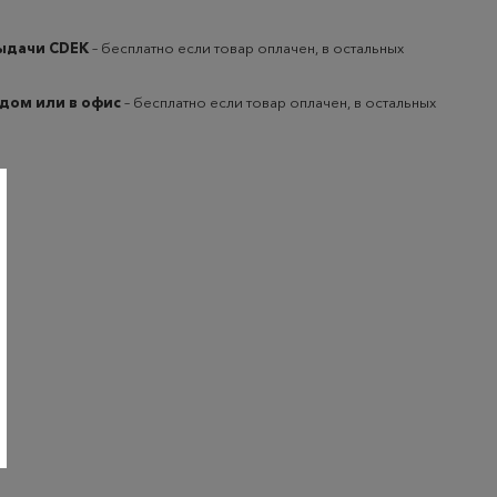
выдачи CDEK
– бесплатно если товар оплачен, в остальных
 дом или в офис
– бесплатно если товар оплачен, в остальных