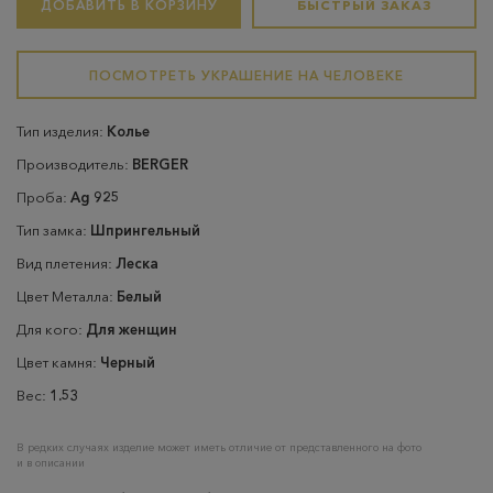
ДОБАВИТЬ В КОРЗИНУ
БЫСТРЫЙ ЗАКАЗ
ПОСМОТРЕТЬ УКРАШЕНИЕ НА ЧЕЛОВЕКЕ
Тип изделия:
Колье
Производитель:
BERGER
Проба:
Ag 925
Тип замка:
Шпрингельный
Вид плетения:
Леска
Цвет Металла:
Белый
Для кого:
Для женщин
Цвет камня:
Черный
Вес:
1.53
В редких случаях изделие может иметь отличие от представленного на фото
и в описании