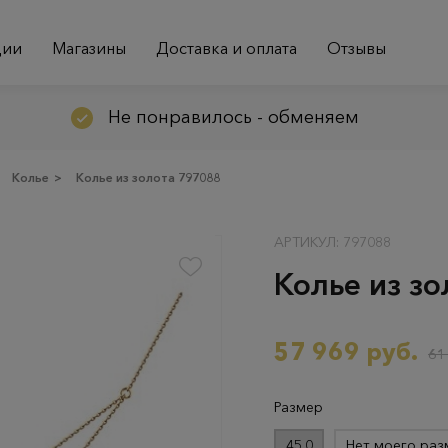
ции
Магазины
Доставка и оплата
Отзывы
Не понравилось - обменяем
Колье
>
Колье из золота 797088
АРТИКУЛ: 797088
Колье из з
57 969 руб.
61
Размер
45.0
Нет моего раз