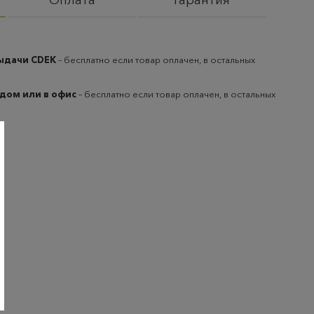
Оплата
Гарантия
выдачи CDEK
– бесплатно если товар оплачен, в остальных
 дом или в офис
– бесплатно если товар оплачен, в остальных