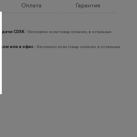
Оплата
Гарантия
выдачи CDEK
– бесплатно если товар оплачен, в остальных
 дом или в офис
– бесплатно если товар оплачен, в остальных