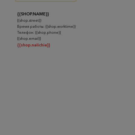
{{SHOP.NAME}}
{{shop.street}}
Время работы: {{shop.worktime}}
Телефон: {{shop.phone}}
{{shop.email}}
{{shop.nalichie}}