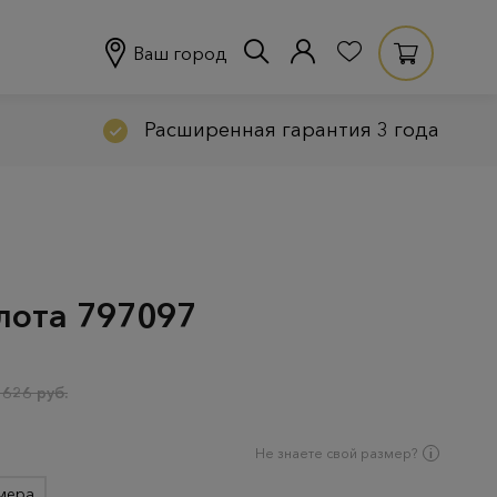
Ваш город
Расширенная гарантия 3 года
олота 797097
 626 руб.
Не знаете свой размер?
мера