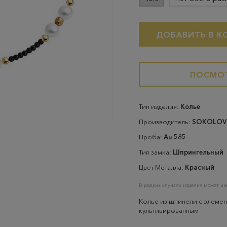
ДОБАВИТЬ В К
ПОСМОТ
Тип изделия:
Колье
Производитель:
SOKOLOV
Проба:
Au 585
Тип замка:
Шпрингельный
Цвет Металла:
Красный
В редких случаях изделие может им
Колье из шпинели с элеме
культивированным