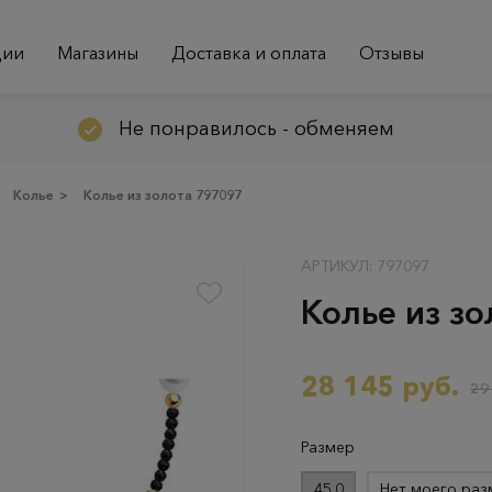
ции
Магазины
Доставка и оплата
Отзывы
Не понравилось - обменяем
Колье
>
Колье из золота 797097
АРТИКУЛ: 797097
Колье из з
28 145 руб.
29
Размер
45.0
Нет моего раз