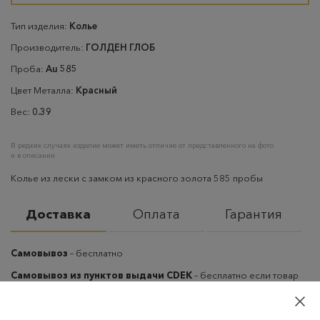
Тип изделия:
Колье
Производитель:
ГОЛДЕН ГЛОБ
Проба:
Au 585
Цвет Металла:
Красный
Вес:
0.39
В редких случаях изделие может иметь отличие от представленного на фото
и в описании
Колье из лески с замком из красного золота 585 пробы
Доставка
Оплата
Гарантия
Самовывоз
– бесплатно
Самовывоз из пунктов выдачи CDEK
– бесплатно если товар
оплачен, в остальных случаях 300 руб.
Курьерская доставка на дом или в офис
– бесплатно если