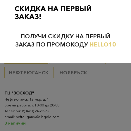
товар оплачен, в остальных случаях 300 руб.
СКИДКА НА ПЕРВЫЙ
ЗАКАЗ!
ПОЛУЧИ СКИДКУ НА ПЕРВЫЙ
Проверьте наличие в магазинах
ЗАКАЗ ПО ПРОМОКОДУ
HELLO10
ВСЕ ГОРОДА
НИЖНЕВАРТОВСК
НЕФТЕЮГАНСК
НОЯБРЬСК
ТЦ "ВОСХОД"
Нефтеюганск, 12 мкр. д. 1
Время работы: с 10-00 до 20-00
Телефон: 8(3463) 24-62-62
email: nefteugansk@sibgold.com
В наличии