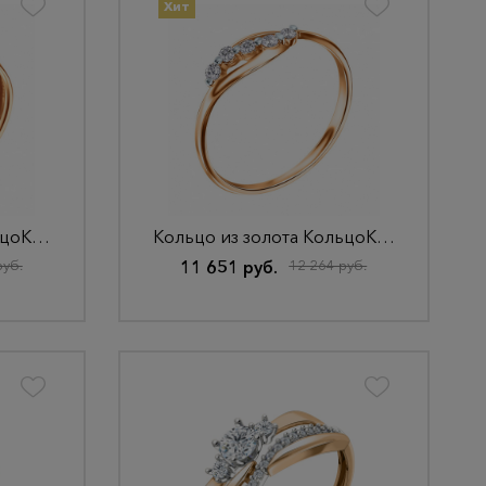
Хит
Кольцо из золота КольцоКЛ-36.17,5.бцФ.з585
Кольцо из золота КольцоКЛ-25.16,5.бцФ.з585
руб.
11 651 руб.
12 264 руб.