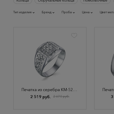
Кольца
Обручальные кольца
Помолвочные
Тип изделия
Бренд
Проба
Цена
Цвет мет
Печатка из серебра КМ-52/3А Родир_с
2 519 руб.
2 670 руб.
3