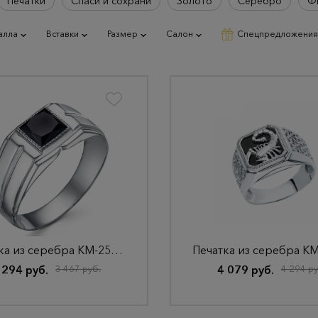
Печатки
Спаси и сохрани
Золото
Серебро
Ф
алла
Вставки
Размер
Салон
Спецпредложения
Печатка из серебра КМ-259 Родир_с
 294 руб.
3 467 руб.
4 079 руб.
4 294 ру