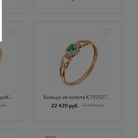
Кольцо из золота КольцоКЛ-26/18,5/бцФ/з585
Кольцо из золота К.193021НГ.18,0.злФ.з585
руб.
22 420 руб.
23 600 руб.