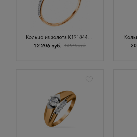
Кольцо из золота К191844НГ15,0. бцФз585
Кольц
12 206 руб.
12 848 руб.
20