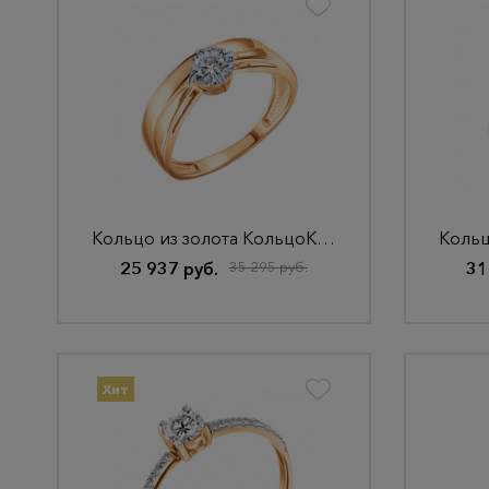
Кольцо из золота КольцоКЛ-38.18,5.бцФ.з585
25 937 руб.
35 295 руб.
31
Хит