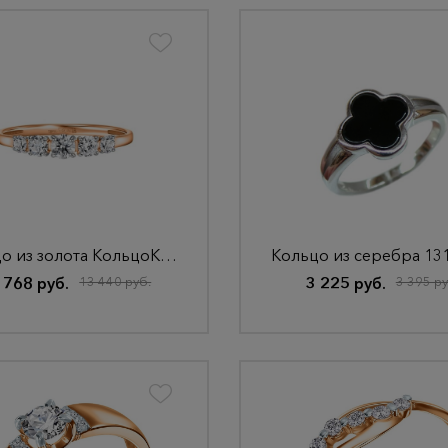
Кольцо из золота КольцоКЛ-59/15,5/бцФ/з585
 768 руб.
13 440 руб.
3 225 руб.
3 395 ру