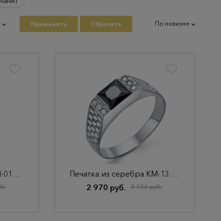
ианит
По новизне
Применить
Сбросить
Печатка из серебра КМ-01/9 Родир_с
Печатка из серебра КМ-133 Родир_с
б.
2 970 руб.
3 126 руб.