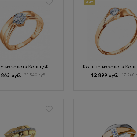
Хит
Кольцо из золота КольцоКЛ-38.16,5.бцФ.з585
 863 руб.
33 540 руб.
12 899 руб.
17 940 