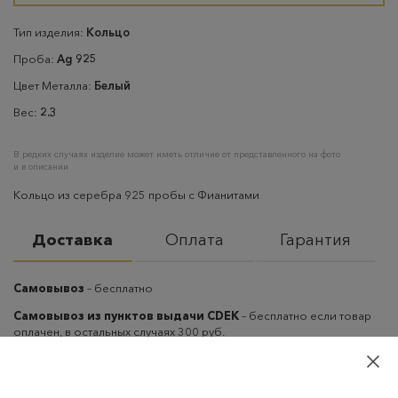
Тип изделия:
Кольцо
Проба:
Ag 925
Цвет Металла:
Белый
Вес:
2.3
В редких случаях изделие может иметь отличие от представленного на фото
и в описании
Кольцо из серебра 925 пробы с Фианитами
Доставка
Оплата
Гарантия
Самовывоз
– бесплатно
Самовывоз из пунктов выдачи CDEK
– бесплатно если товар
оплачен, в остальных случаях 300 руб.
Курьерская доставка на дом или в офис
– бесплатно если
товар оплачен, в остальных случаях 300 руб.