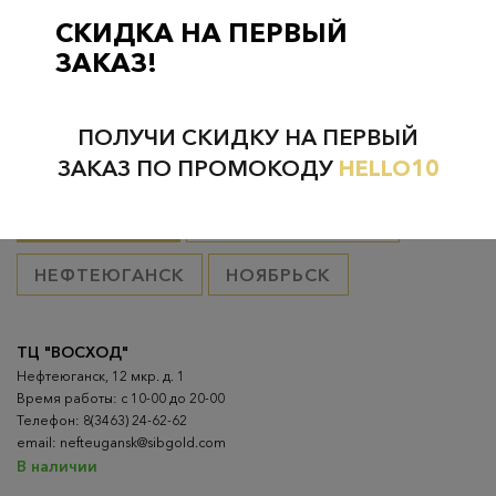
товар оплачен, в остальных случаях 300 руб.
СКИДКА НА ПЕРВЫЙ
ЗАКАЗ!
ПОЛУЧИ СКИДКУ НА ПЕРВЫЙ
Проверьте наличие в магазинах
ЗАКАЗ ПО ПРОМОКОДУ
HELLO10
ВСЕ ГОРОДА
НИЖНЕВАРТОВСК
НЕФТЕЮГАНСК
НОЯБРЬСК
ТЦ "ВОСХОД"
Нефтеюганск, 12 мкр. д. 1
Время работы: с 10-00 до 20-00
Телефон: 8(3463) 24-62-62
email: nefteugansk@sibgold.com
В наличии