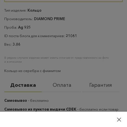
Тип изделия:
Кольцо
Производитель:
DIAMOND PRIME
Проба:
Ag 925
ID поста блога для комментариев:
21061
Вес:
3.86
В редких случаях изделие может иметь отличие от представленного на фото
и в описании
Кольцо из серебра с фианитом
Доставка
Оплата
Гарантия
Самовывоз
– бесплатно
Самовывоз из пунктов выдачи CDEK
– бесплатно если товар
оплачен, в остальных случаях 300 руб.
Курьерская доставка на дом или в офис
– бесплатно если