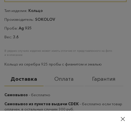
Тип изделия:
Кольцо
Производитель:
SOKOLOV
Проба:
Ag 925
Вес:
3.6
В редких случаях изделие может иметь отличие от представленного на фото
и в описании
Кольцо из серебра 925 пробы с фианитом и эмалью
Доставка
Оплата
Гарантия
Самовывоз
– бесплатно
Самовывоз из пунктов выдачи CDEK
– бесплатно если товар
оплачен, в остальных случаях 300 руб.
Курьерская доставка на дом или в офис
– бесплатно если
товар оплачен, в остальных случаях 300 руб.