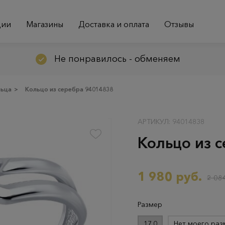
ции
Магазины
Доставка и оплата
Отзывы
Не понравилось - обменяем
льца
>
Кольцо из серебра 94014838
АРТИКУЛ: 94014838
Кольцо из 
1 980 руб.
2 084
Размер
17.0
Нет моего раз