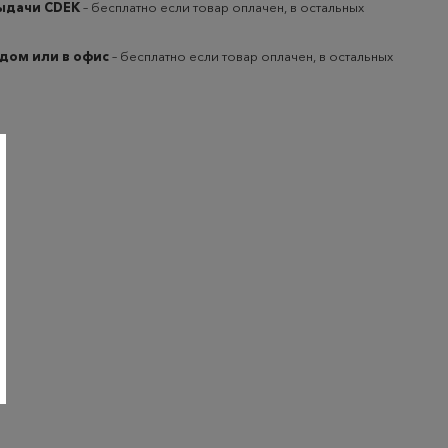
выдачи CDEK
– бесплатно если товар оплачен, в остальных
 дом или в офис
– бесплатно если товар оплачен, в остальных