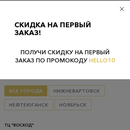
Самовывоз
– бесплатно
Самовывоз из пунктов выдачи CDEK
– бесплатно если товар
оплачен, в остальных случаях 300 руб.
СКИДКА НА ПЕРВЫЙ
Курьерская доставка на дом или в офис
– бесплатно если
ЗАКАЗ!
товар оплачен, в остальных случаях 300 руб.
ПОЛУЧИ СКИДКУ НА ПЕРВЫЙ
ЗАКАЗ ПО ПРОМОКОДУ
HELLO10
Проверьте наличие в магазинах
ВСЕ ГОРОДА
НИЖНЕВАРТОВСК
НЕФТЕЮГАНСК
НОЯБРЬСК
ТЦ "ВОСХОД"