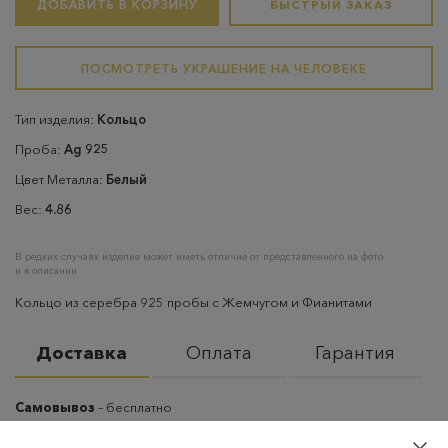
ДОБАВИТЬ В КОРЗИНУ
БЫСТРЫЙ ЗАКАЗ
ПОСМОТРЕТЬ УКРАШЕНИЕ НА ЧЕЛОВЕКЕ
Тип изделия:
Кольцо
Проба:
Ag 925
Цвет Металла:
Белый
Вес:
4.86
В редких случаях изделие может иметь отличие от представленного на фото
и в описании
Кольцо из серебра 925 пробы с Жемчугом и Фианитами
Доставка
Оплата
Гарантия
Самовывоз
– бесплатно
Самовывоз из пунктов выдачи CDEK
– бесплатно если товар