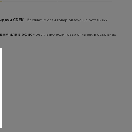
выдачи CDEK
– бесплатно если товар оплачен, в остальных
 дом или в офис
– бесплатно если товар оплачен, в остальных