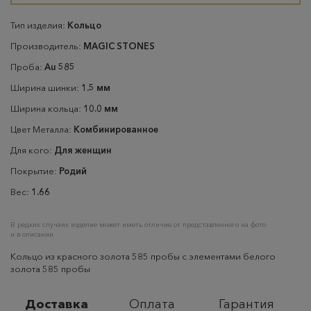
Тип изделия:
Кольцо
Производитель:
MAGIC STONES
Проба:
Au 585
Ширина шинки:
1.5 мм
Ширина кольца:
10.0 мм
Цвет Металла:
Комбинированное
Для кого:
Для женщин
Покрытие:
Родий
Вес:
1.66
В редких случаях изделие может иметь отличие от представленного на фото
и в описании
Кольцо из красного золота 585 пробы с элементами белого
золота 585 пробы
Доставка
Оплата
Гарантия