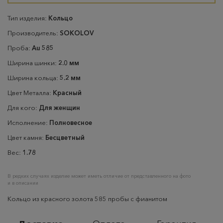
Тип изделия:
Кольцо
Производитель:
SOKOLOV
Проба:
Au 585
Ширина шинки:
2.0 мм
Ширина кольца:
5.2 мм
Цвет Металла:
Красный
Для кого:
Для женщин
Исполнение:
Полновесное
Цвет камня:
Бесцветный
Вес:
1.78
В редких случаях изделие может иметь отличие от представленного на фото
и в описании
Кольцо из красного золота 585 пробы с фианитом