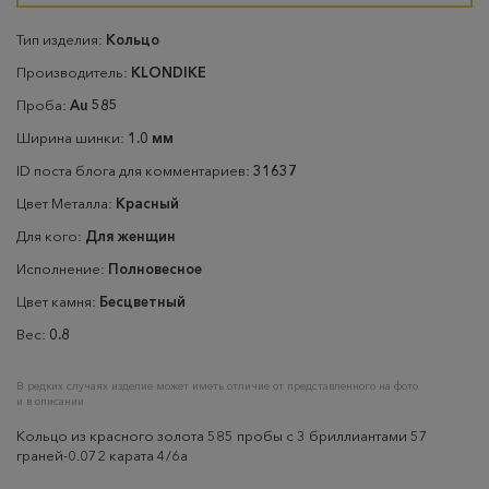
Тип изделия:
Кольцо
Производитель:
KLONDIKE
Проба:
Au 585
Ширина шинки:
1.0 мм
ID поста блога для комментариев:
31637
Цвет Металла:
Красный
Для кого:
Для женщин
Исполнение:
Полновесное
Цвет камня:
Бесцветный
Вес:
0.8
В редких случаях изделие может иметь отличие от представленного на фото
и в описании
Кольцо из красного золота 585 пробы с 3 бриллиантами 57
граней-0.072 карата 4/6а