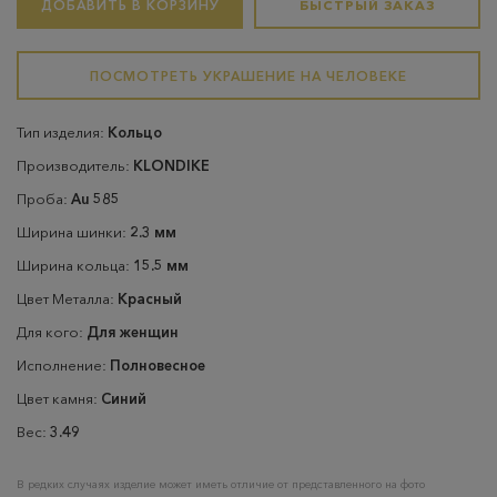
ДОБАВИТЬ В КОРЗИНУ
БЫСТРЫЙ ЗАКАЗ
ПОСМОТРЕТЬ УКРАШЕНИЕ НА ЧЕЛОВЕКЕ
Тип изделия:
Кольцо
Производитель:
KLONDIKE
Проба:
Au 585
Ширина шинки:
2.3 мм
Ширина кольца:
15.5 мм
Цвет Металла:
Красный
Для кого:
Для женщин
Исполнение:
Полновесное
Цвет камня:
Синий
Вес:
3.49
В редких случаях изделие может иметь отличие от представленного на фото