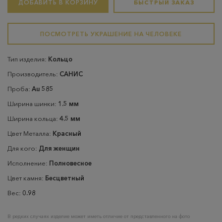
ДОБАВИТЬ В КОРЗИНУ
БЫСТРЫЙ ЗАКАЗ
ПОСМОТРЕТЬ УКРАШЕНИЕ НА ЧЕЛОВЕКЕ
Тип изделия:
Кольцо
Производитель:
САНИС
Проба:
Au 585
Ширина шинки:
1.5 мм
Ширина кольца:
4.5 мм
Цвет Металла:
Красный
Для кого:
Для женщин
Исполнение:
Полновесное
Цвет камня:
Бесцветный
Вес:
0.98
В редких случаях изделие может иметь отличие от представленного на фото