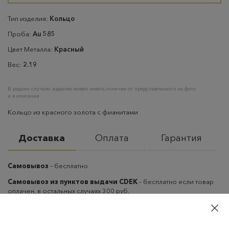
Тип изделия:
Кольцо
Проба:
Au 585
Цвет Металла:
Красный
Вес:
2.19
В редких случаях изделие может иметь отличие от представленного на фото
и в описании
Кольцо из красного золота с фианитами
Доставка
Оплата
Гарантия
Самовывоз
– бесплатно
Самовывоз из пунктов выдачи CDEK
– бесплатно если товар
оплачен, в остальных случаях 300 руб.
Курьерская доставка на дом или в офис
– бесплатно если
товар оплачен, в остальных случаях 300 руб.