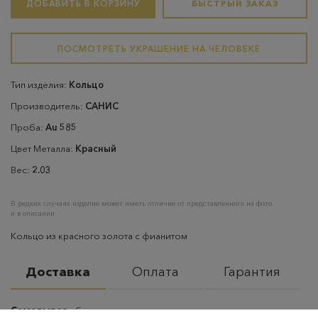
ДОБАВИТЬ В КОРЗИНУ
БЫСТРЫЙ ЗАКАЗ
ПОСМОТРЕТЬ УКРАШЕНИЕ НА ЧЕЛОВЕКЕ
Тип изделия:
Кольцо
Производитель:
САНИС
Проба:
Au 585
Цвет Металла:
Красный
Вес:
2.03
В редких случаях изделие может иметь отличие от представленного на фото
и в описании
Кольцо из красного золота с фианитом
Доставка
Оплата
Гарантия
Самовывоз
– бесплатно