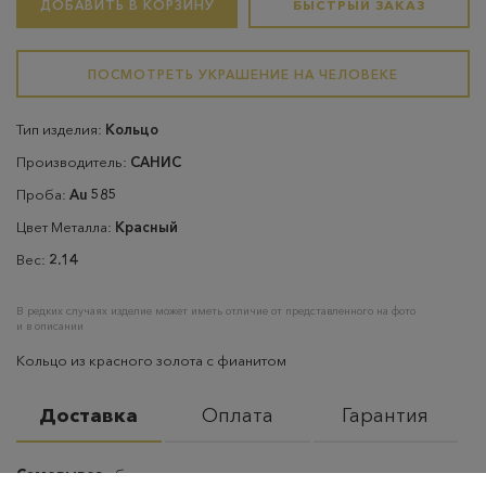
ДОБАВИТЬ В КОРЗИНУ
БЫСТРЫЙ ЗАКАЗ
ПОСМОТРЕТЬ УКРАШЕНИЕ НА ЧЕЛОВЕКЕ
Тип изделия:
Кольцо
Производитель:
САНИС
Проба:
Au 585
Цвет Металла:
Красный
Вес:
2.14
В редких случаях изделие может иметь отличие от представленного на фото
и в описании
Кольцо из красного золота с фианитом
Доставка
Оплата
Гарантия
Самовывоз
– бесплатно