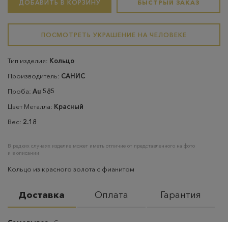
ДОБАВИТЬ В КОРЗИНУ
БЫСТРЫЙ ЗАКАЗ
ПОСМОТРЕТЬ УКРАШЕНИЕ НА ЧЕЛОВЕКЕ
Тип изделия:
Кольцо
Производитель:
САНИС
Проба:
Au 585
Цвет Металла:
Красный
Вес:
2.18
В редких случаях изделие может иметь отличие от представленного на фото
и в описании
Кольцо из красного золота с фианитом
Доставка
Оплата
Гарантия
Самовывоз
– бесплатно