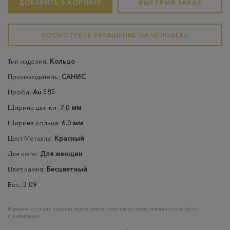
ДОБАВИТЬ В КОРЗИНУ
БЫСТРЫЙ ЗАКАЗ
ПОСМОТРЕТЬ УКРАШЕНИЕ НА ЧЕЛОВЕКЕ
Тип изделия:
Кольцо
Производитель:
САНИС
Проба:
Au 585
Ширина шинки:
2.0 мм
Ширина кольца:
6.0 мм
Цвет Металла:
Красный
Для кого:
Для женщин
Цвет камня:
Бесцветный
Вес:
3.09
В редких случаях изделие может иметь отличие от представленного на фото
и в описании