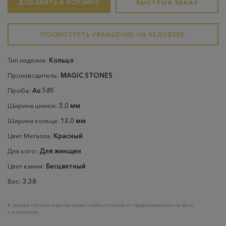
ДОБАВИТЬ В КОРЗИНУ
БЫСТРЫЙ ЗАКАЗ
ПОСМОТРЕТЬ УКРАШЕНИЕ НА ЧЕЛОВЕКЕ
Тип изделия:
Кольцо
Производитель:
MAGIC STONES
Проба:
Au 585
Ширина шинки:
3.0 мм
Ширина кольца:
12.0 мм
Цвет Металла:
Красный
Для кого:
Для женщин
Цвет камня:
Бесцветный
Вес:
3.38
В редких случаях изделие может иметь отличие от представленного на фото
и в описании