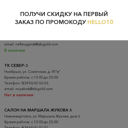
НЕФТЕЮГАНСК
НОЯБРЬСК
ПОЛУЧИ СКИДКУ НА ПЕРВЫЙ
ТЦ "ВОСХОД"
ЗАКАЗ ПО ПРОМОКОДУ
HELLO10
Нефтеюганск, 12 мкр. д. 1
Время работы: с 10-00 до 20-00
Телефон: 8(3463) 24-62-62
email: nefteugansk@sibgold.com
В наличии
ТК СЕВЕР-3
Ноябрьск, ул. Советская, д. 95"в"
Время работы: с 10-00 до 20-00
Телефон: 8(3496) 42-56-56
email: noyabrsk@sibgold.com
Нет в наличии
САЛОН НА МАРШАЛА ЖУКОВА 6
Нижневартовск, ул. Маршала Жукова, дом 6
Время работы: с 10-00 до 20-00
Телефон: 8(3466) 41-51-51