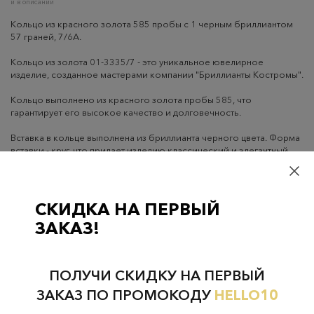
и в описании
Кольцо из красного золота 585 пробы с 1 черным бриллиантом
57 граней, 7/6А.
Кольцо из золота 01-3335/7 - это уникальное ювелирное
изделие, созданное мастерами компании "Бриллианты Костромы".
Кольцо выполнено из красного золота пробы 585, что
гарантирует его высокое качество и долговечность.
Вставка в кольце выполнена из бриллианта черного цвета. Форма
вставки - круг, что придает изделию классический и элегантный
вид.
Тематика кольца - классика, что делает его подходящим для
любого случая и наряда.
СКИДКА НА ПЕРВЫЙ
ЗАКАЗ!
Кольцо из золота 01-3335/7 - это не просто украшение, это
символ статуса и вкуса своего обладателя.
Доставка
Оплата
Гарантия
ПОЛУЧИ СКИДКУ НА ПЕРВЫЙ
ЗАКАЗ ПО ПРОМОКОДУ
HELLO10
Самовывоз
– бесплатно