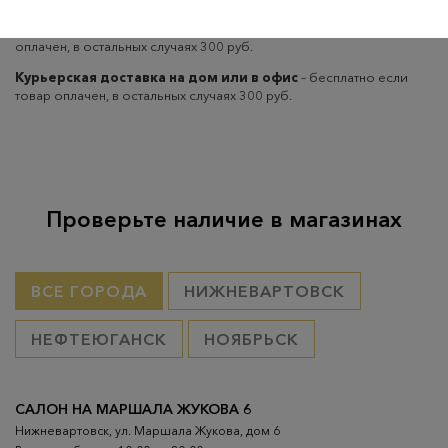
Самовывоз из пунктов выдачи CDEK
– бесплатно если товар
оплачен, в остальных случаях 300 руб.
Курьерская доставка на дом или в офис
– бесплатно если
товар оплачен, в остальных случаях 300 руб.
Проверьте наличие в магазинах
ВСЕ ГОРОДА
НИЖНЕВАРТОВСК
НЕФТЕЮГАНСК
НОЯБРЬСК
САЛОН НА МАРШАЛА ЖУКОВА 6
Нижневартовск, ул. Маршала Жукова, дом 6