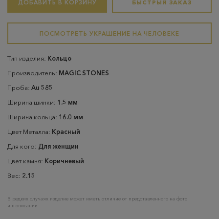
ДОБАВИТЬ В КОРЗИНУ
БЫСТРЫЙ ЗАКАЗ
ПОСМОТРЕТЬ УКРАШЕНИЕ НА ЧЕЛОВЕКЕ
Тип изделия:
Кольцо
Производитель:
MAGIC STONES
Проба:
Au 585
Ширина шинки:
1.5 мм
Ширина кольца:
16.0 мм
Цвет Металла:
Красный
Для кого:
Для женщин
Цвет камня:
Коричневый
Вес:
2.15
В редких случаях изделие может иметь отличие от представленного на фото
и в описании