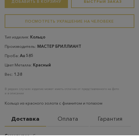
ДОБАВИТЬ В КОРЗИНУ
БЫСТРЫЙ ЗАКАЗ
ПОСМОТРЕТЬ УКРАШЕНИЕ НА ЧЕЛОВЕКЕ
Тип изделия:
Кольцо
Производитель:
МАСТЕР БРИЛЛИАНТ
Проба:
Au 585
Цвет Металла:
Красный
Вес:
1.38
В редких случаях изделие может иметь отличие от представленного на фото
и в описании
Кольцо из красного золота с фианитом и топазом
Доставка
Оплата
Гарантия
Самовывоз
– бесплатно