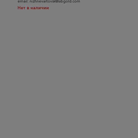
email: nizhnevartovsk@sibgold.com
Нет в наличии