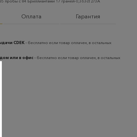
85 пробы с 84 Бриллиантами 17 граней-0,363ct 2/3А
Оплата
Гарантия
выдачи CDEK
– бесплатно если товар оплачен, в остальных
 дом или в офис
– бесплатно если товар оплачен, в остальных