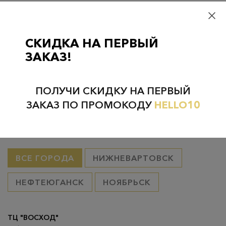
Самовывоз
– бесплатно
Самовывоз из пунктов выдачи CDEK
– бесплатно если товар
оплачен, в остальных случаях 300 руб.
СКИДКА НА ПЕРВЫЙ
Курьерская доставка на дом или в офис
– бесплатно если
ЗАКАЗ!
товар оплачен, в остальных случаях 300 руб.
ПОЛУЧИ СКИДКУ НА ПЕРВЫЙ
ЗАКАЗ ПО ПРОМОКОДУ
HELLO10
Проверьте наличие в магазинах
ВСЕ ГОРОДА
НИЖНЕВАРТОВСК
НЕФТЕЮГАНСК
НОЯБРЬСК
ТЦ "ВОСХОД"