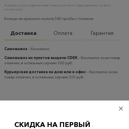
В редких случаях изделие может иметь отличие от представленного на фото
и в описании
Кольцо из красного золота 585 пробы с топазом
Доставка
Оплата
Гарантия
Самовывоз
– бесплатно
Самовывоз из пунктов выдачи CDEK
– бесплатно если товар
оплачен, в остальных случаях 300 руб.
Курьерская доставка на дом или в офис
– бесплатно если
товар оплачен, в остальных случаях 300 руб.
Проверьте наличие в магазинах
СКИДКА НА ПЕРВЫЙ