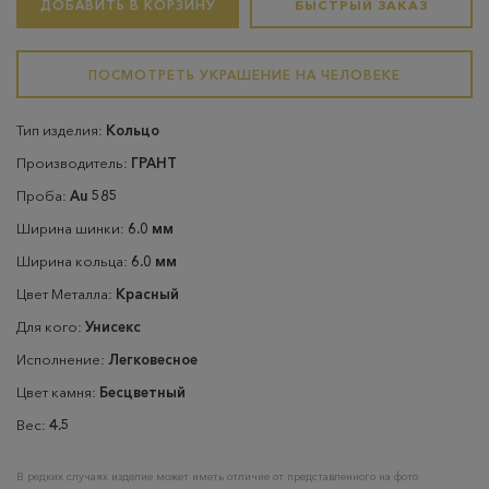
ДОБАВИТЬ В КОРЗИНУ
БЫСТРЫЙ ЗАКАЗ
ПОСМОТРЕТЬ УКРАШЕНИЕ НА ЧЕЛОВЕКЕ
Тип изделия:
Кольцо
Производитель:
ГРАНТ
Проба:
Au 585
Ширина шинки:
6.0 мм
Ширина кольца:
6.0 мм
Цвет Металла:
Красный
Для кого:
Унисекс
Исполнение:
Легковесное
Цвет камня:
Бесцветный
Вес:
4.5
В редких случаях изделие может иметь отличие от представленного на фото