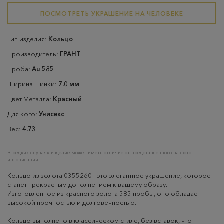
ПОСМОТРЕТЬ УКРАШЕНИЕ НА ЧЕЛОВЕКЕ
Тип изделия:
Кольцо
Производитель:
ГРАНТ
Проба:
Au 585
Ширина шинки:
7.0 мм
Цвет Металла:
Красный
Для кого:
Унисекс
Вес:
4.73
В редких случаях изделие может иметь отличие от представленного на фото
и в описании
Кольцо из золота 0355260 - это элегантное украшение, которое
станет прекрасным дополнением к вашему образу.
Изготовленное из красного золота 585 пробы, оно обладает
высокой прочностью и долговечностью.
Кольцо выполнено в классическом стиле, без вставок, что