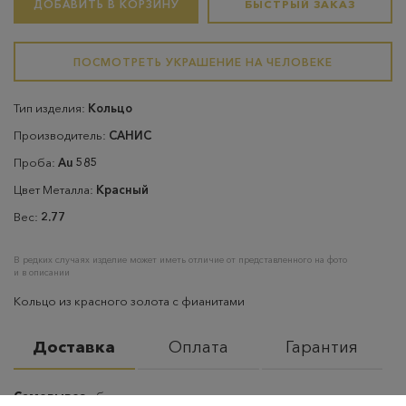
ДОБАВИТЬ В КОРЗИНУ
БЫСТРЫЙ ЗАКАЗ
ПОСМОТРЕТЬ УКРАШЕНИЕ НА ЧЕЛОВЕКЕ
Тип изделия:
Кольцо
Производитель:
САНИС
Проба:
Au 585
Цвет Металла:
Красный
Вес:
2.77
В редких случаях изделие может иметь отличие от представленного на фото
и в описании
Кольцо из красного золота с фианитами
Доставка
Оплата
Гарантия
Самовывоз
– бесплатно