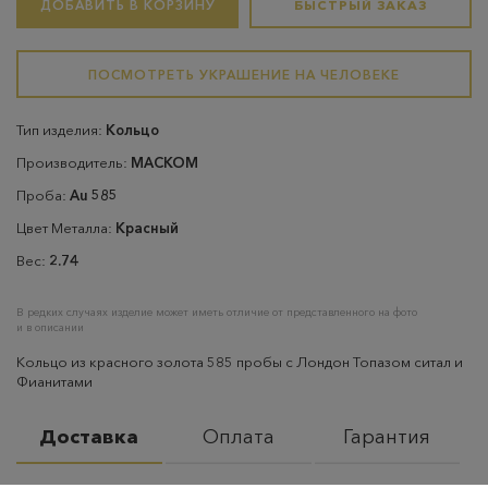
ДОБАВИТЬ В КОРЗИНУ
БЫСТРЫЙ ЗАКАЗ
ПОСМОТРЕТЬ УКРАШЕНИЕ НА ЧЕЛОВЕКЕ
Тип изделия:
Кольцо
Производитель:
МАСКОМ
Проба:
Au 585
Цвет Металла:
Красный
Вес:
2.74
В редких случаях изделие может иметь отличие от представленного на фото
и в описании
Кольцо из красного золота 585 пробы с Лондон Топазом ситал и
Фианитами
Доставка
Оплата
Гарантия