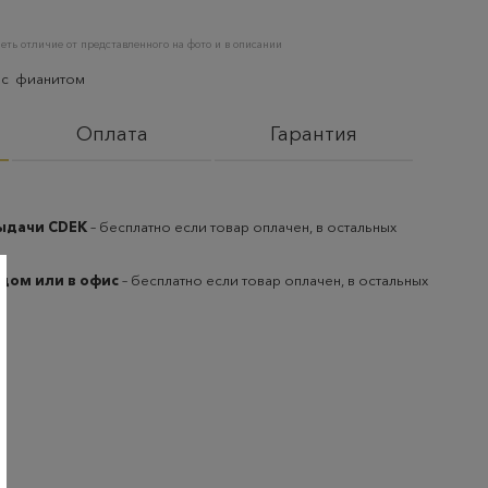
еть отличие от представленного на фото и в описании
а с фианитом
Оплата
Гарантия
выдачи CDEK
– бесплатно если товар оплачен, в остальных
 дом или в офис
– бесплатно если товар оплачен, в остальных