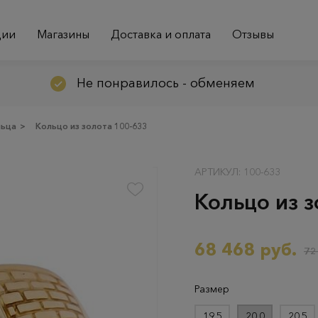
ции
Магазины
Доставка и оплата
Отзывы
Не понравилось - обменяем
льца
>
Кольцо из золота 100-633
АРТИКУЛ: 100-633
Кольцо из з
68 468 руб.
72
Размер
19.5
20.0
20.5