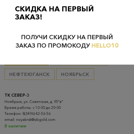
товар оплачен, в остальных случаях 300 руб.
СКИДКА НА ПЕРВЫЙ
ЗАКАЗ!
ПОЛУЧИ СКИДКУ НА ПЕРВЫЙ
Проверьте наличие в магазинах
ЗАКАЗ ПО ПРОМОКОДУ
HELLO10
ВСЕ ГОРОДА
НИЖНЕВАРТОВСК
НЕФТЕЮГАНСК
НОЯБРЬСК
ТК СЕВЕР-3
Ноябрьск, ул. Советская, д. 95"в"
Время работы: с 10-00 до 20-00
Телефон: 8(3496) 42-56-56
email: noyabrsk@sibgold.com
В наличии