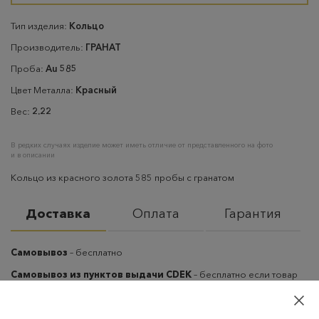
Тип изделия:
Кольцо
Производитель:
ГРАНАТ
Проба:
Au 585
Цвет Металла:
Красный
Вес:
2.22
В редких случаях изделие может иметь отличие от представленного на фото
и в описании
Кольцо из красного золота 585 пробы с гранатом
Доставка
Оплата
Гарантия
Самовывоз
– бесплатно
Самовывоз из пунктов выдачи CDEK
– бесплатно если товар
оплачен, в остальных случаях 300 руб.
Курьерская доставка на дом или в офис
– бесплатно если