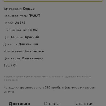
Тип изделия:
Кольцо
Производитель:
ГРАНАТ
Проба:
Au 585
Ширина шинки:
1.5 мм
Цвет Металла:
Красный
Для кого:
Для женщин
Исполнение:
Полновесное
Цвет камня:
Мультиколор
Вес:
2.01
В редких случаях изделие может иметь отличие от представленного на фото
и в описании
Кольцо из красного золота 585 пробы с фианитом и кварцем
мистик
Доставка
Оплата
Гарантия