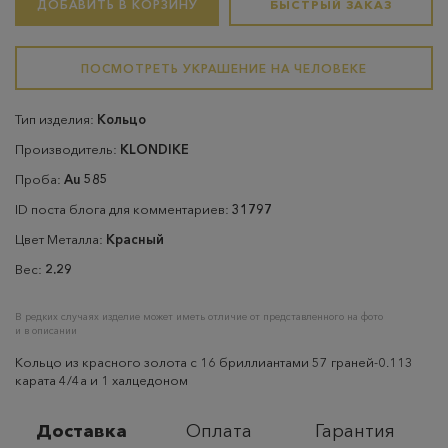
ДОБАВИТЬ В КОРЗИНУ
БЫСТРЫЙ ЗАКАЗ
ПОСМОТРЕТЬ УКРАШЕНИЕ НА ЧЕЛОВЕКЕ
Тип изделия:
Кольцо
Производитель:
KLONDIKE
Проба:
Au 585
ID поста блога для комментариев:
31797
Цвет Металла:
Красный
Вес:
2.29
В редких случаях изделие может иметь отличие от представленного на фото
и в описании
Кольцо из красного золота с 16 бриллиантами 57 граней-0.113
карата 4/4а и 1 халцедоном
Доставка
Оплата
Гарантия