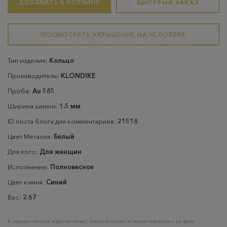
ДОБАВИТЬ В КОРЗИНУ
БЫСТРЫЙ ЗАКАЗ
ПОСМОТРЕТЬ УКРАШЕНИЕ НА ЧЕЛОВЕКЕ
Тип изделия:
Кольцо
Производитель:
KLONDIKE
Проба:
Au 585
Ширина шинки:
1.5 мм
ID поста блога для комментариев:
21518
Цвет Металла:
Белый
Для кого:
Для женщин
Исполнение:
Полновесное
Цвет камня:
Синий
Вес:
2.67
В редких случаях изделие может иметь отличие от представленного на фото